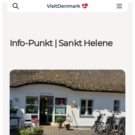
Info-Punkt | Sankt Helene
Inspiration
Regionen
Erlebnisse
Info-Punkt
Unterkünfte
Reiseplanung