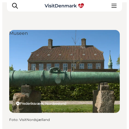
Museen
Inspiration
Regionen
Erlebnisse
Unterkünfte
Reiseplanung
Frederiksværk, Nordseeland
Foto
:
VisitNordsjælland