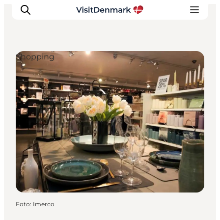
Shopping
Inspiration
Regionen
Erlebnisse
Unterkünfte
Reiseplanung
Foto
:
Imerco