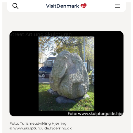
Street Art und Skulpturen
Inspiration
Regionen
Erlebnisse
Unterkünfte
Reiseplanung
Foto
:
Turismeudvikling Hjørring
©
www.skulpturguide.hjoerring.dk