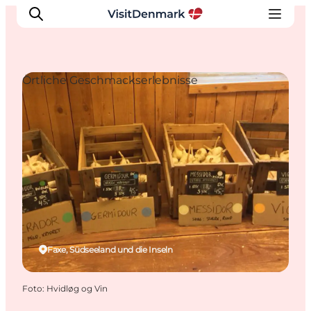
Örtliche Geschmackserlebnisse
Inspiration
Regionen
Erlebnisse
Unterkünfte
Reiseplanung
Faxe, Südseeland und die Inseln
Foto
:
Hvidløg og Vin