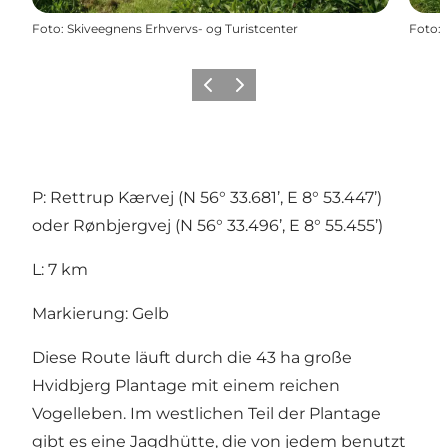
Foto
:
Skiveegnens Erhvervs- og Turistcenter
Foto
:
Zurück
Weiter
P: Rettrup Kærvej (N 56° 33.681’, E 8° 53.447’)
oder Rønbjergvej (N 56° 33.496’, E 8° 55.455’)
L: 7 km
Markierung: Gelb
Diese Route läuft durch die 43 ha große
Hvidbjerg Plantage mit einem reichen
Vogelleben. Im westlichen Teil der Plantage
gibt es eine Jagdhütte, die von jedem benutzt