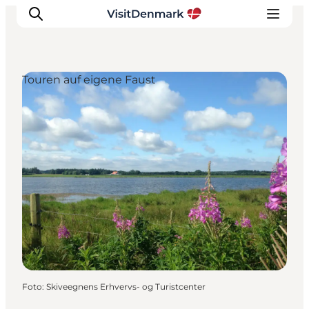
Touren auf eigene Faust
Inspiration
Regionen
Erlebnisse
Unterkünfte
Reiseplanung
Foto
:
Skiveegnens Erhvervs- og Turistcenter