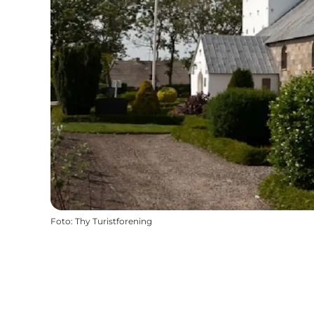
Foto
:
Thy Turistforening