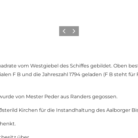
Zurück
Weiter
uadrate vom Westgiebel des Schiffes gebildet. Oben bes
alen F B und die Jahreszahl 1794 geladen (F B steht für 
 wurde von Mester Peder aus Randers gegossen.
terild Kirchen für die Instandhaltung des Aalborger B
chenkt.
tbesitz über.