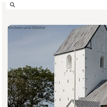
Kirchen und Klöster
Inspiration
Regionen
Erlebnisse
Unterkünfte
Reiseplanung