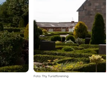
Foto
:
Thy Turistforening