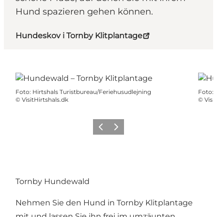
Hund spazieren gehen können.
Hundeskov i Tornby Klitplantage
Foto
:
Hirtshals Turistbureau/Feriehusudlejning
Foto
:
©
VisitHirtshals.dk
©
Visi
Zurück
Weiter
Tornby Hundewald
Nehmen Sie den Hund in Tornby Klitplantage
mit und lassen Sie ihn frei im umzäunten