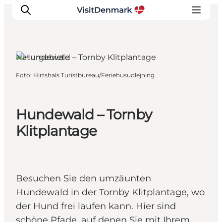
Naturgebiete
Foto
:
Hirtshals Turistbureau/Feriehusudlejning
Inspiration
Regionen
Erlebnisse
Hundewald – Tornby
Unterkünfte
Klitplantage
Reiseplanung
Besuchen Sie den umzäunten
Hundewald in der Tornby Klitplantage, wo
der Hund frei laufen kann. Hier sind
schöne Pfade, auf denen Sie mit Ihrem