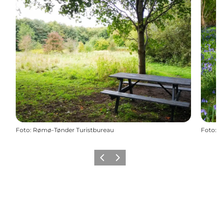
Foto
:
Rømø-Tønder Turistbureau
Foto
:
Zurück
Weiter