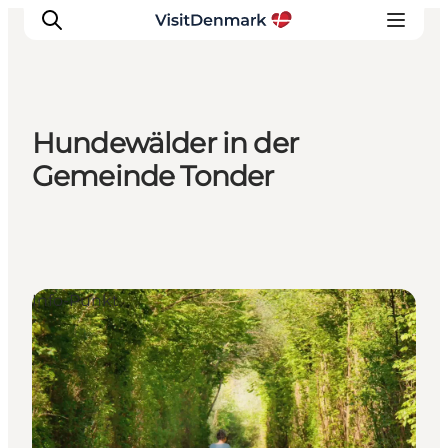
Hundewälder in der
Inspiration
Gemeinde Tonder
Regionen
Erlebnisse
Unterkünfte
Reiseplanung
Info-Punkt