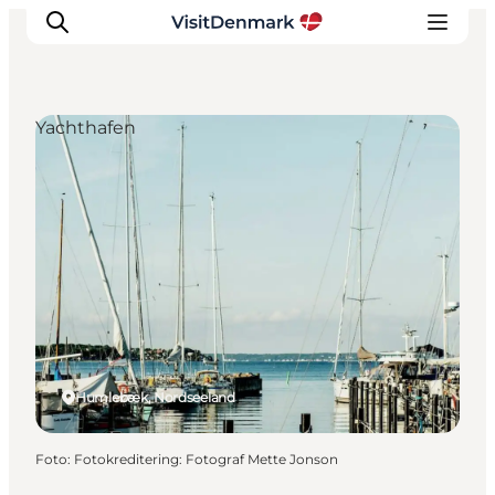
Yachthafen
Inspiration
Regionen
Erlebnisse
Unterkünfte
Reiseplanung
Humlebæk, Nordseeland
Foto
:
Fotokreditering: Fotograf Mette Jonson