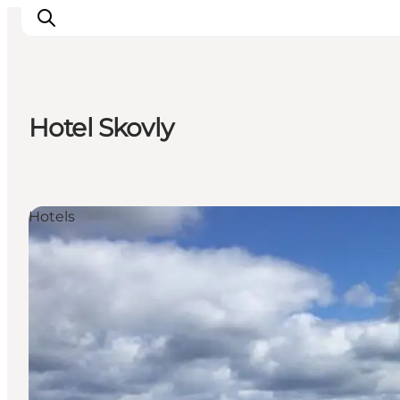
Hotel Skovly
Inspiration
Regionen
Erlebnisse
Hotels
Unterkünfte
Reiseplanung