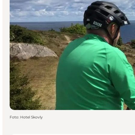
Foto
:
Hotel Skovly