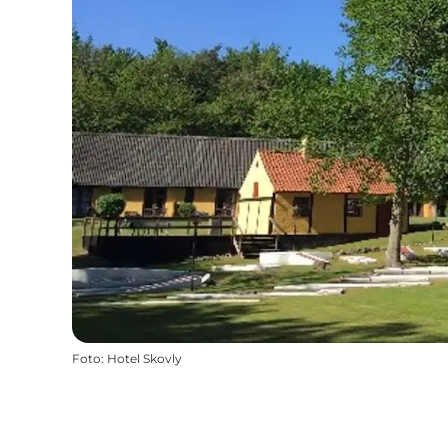
Foto
:
Hotel Skovly