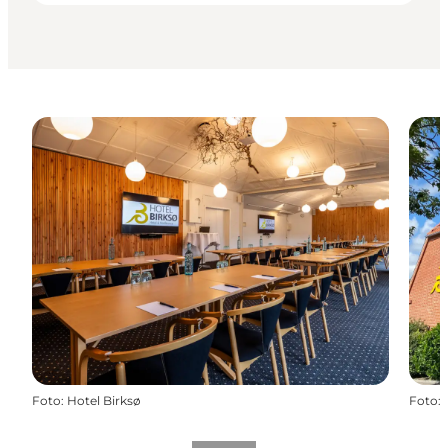
Foto
:
Hotel Birksø
Foto
: