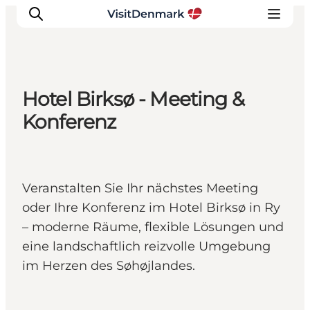
Hotel Birksø - Meeting &
Inspiration
Konferenz
Regionen
Erlebnisse
Unterkünfte
Veranstalten Sie Ihr nächstes Meeting
Reiseplanung
oder Ihre Konferenz im Hotel Birksø in Ry
– moderne Räume, flexible Lösungen und
eine landschaftlich reizvolle Umgebung
im Herzen des Søhøjlandes.