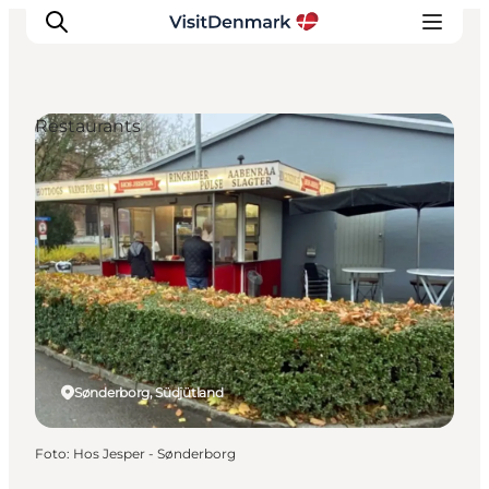
Restaurants
Inspiration
Regionen
Erlebnisse
Unterkünfte
Reiseplanung
Sønderborg, Südjütland
Foto
:
Hos Jesper - Sønderborg