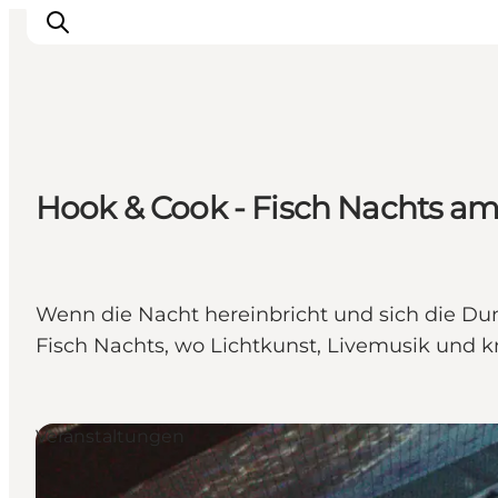
Inspiration
Hook & Cook - Fisch Nachts am
Regionen
Erlebnisse
Unterkünfte
Reiseplanung
Wenn die Nacht hereinbricht und sich die Du
Fisch Nachts, wo Lichtkunst, Livemusik und k
Veranstaltungen