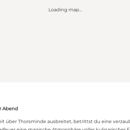
Loading map...
er Abend
t über Thorsminde ausbreitet, betrittst du eine verza
rfeuer eine magische Atmosphäre voller kulinarischer Fi