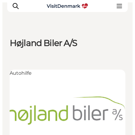
Højland Biler A/S
Inspiration
Regionen
Erlebnisse
Autohilfe
Unterkünfte
Reiseplanung