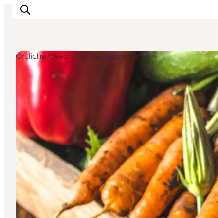
Örtliche Geschmackserlebnisse
Inspiration
Regionen
Erlebnisse
Unterkünfte
Reiseplanung