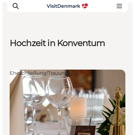
Hochzeit in Konventum
Inspiration
Regionen
Erlebnisse
Eheschließung/Trauungen
Unterkünfte
Reiseplanung