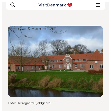
Schlösser & Herrensitze
Inspiration
Regionen
Erlebnisse
Unterkünfte
Reiseplanung
Foto
:
Herregaard Kjeldgaard