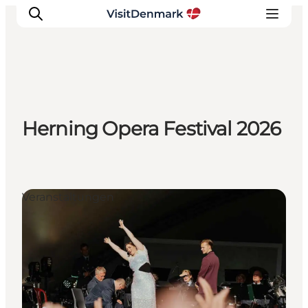
Inspiration
Herning Opera Festival 2026
Regionen
Erlebnisse
Unterkünfte
Reiseplanung
Veranstaltungen