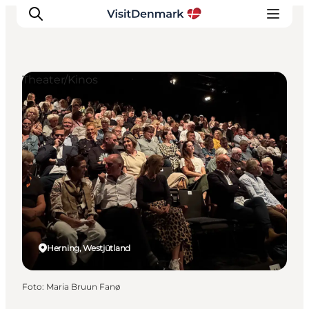
Theater/Kinos
Inspiration
Regionen
Erlebnisse
Unterkünfte
Reiseplanung
Herning, Westjütland
Foto
:
Maria Bruun Fanø