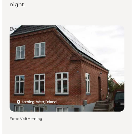
night.
Bed & Breakfast
Herning, Westjütland
Foto
:
VisitHerning