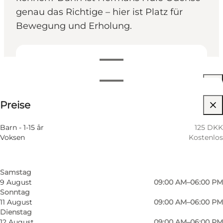
genau das Richtige – hier ist Platz für
Bewegung und Erholung.
Öffnungszeiten anzeigen
Öffnungszeiten
125 DKK
Preise
Website besuchen
Nach Monat filtern
6 August
09:00 AM–06:00 PM
Kinder
Barn - 1-15 år
125 DKK
Donnerstag
Voksen
Kostenlos
7 August
09:00 AM–06:00 PM
Freitag
8 August
09:00 AM–06:00 PM
Samstag
9 August
09:00 AM–06:00 PM
Sonntag
11 August
09:00 AM–06:00 PM
Dienstag
Spiel, Bewegung und jede Menge Spaß
12 August
09:00 AM–06:00 PM