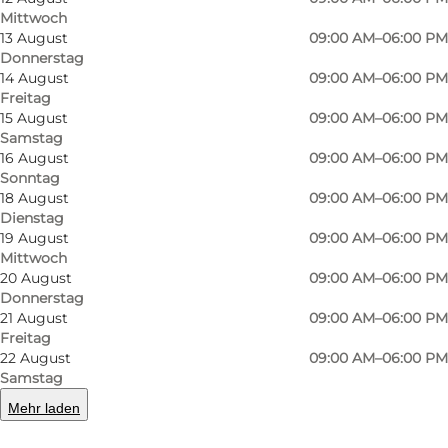
Mittwoch
13 August
09:00 AM–06:00 PM
Hermans Hule Odense ist ein Indoor-
Donnerstag
Spielparadies für Kinder von 0 bis 15 Jahren. In
14 August
09:00 AM–06:00 PM
sicherer und fröhlicher Umgebung können sie
Freitag
15 August
09:00 AM–06:00 PM
spielen, klettern und aktiv sein. Es gibt
Samstag
Trampoline, Kletterbereiche, Spielzeug und
16 August
09:00 AM–06:00 PM
Sonntag
Brettspiele – für jedes Alter ist etwas dabei.
18 August
09:00 AM–06:00 PM
Dienstag
Auch an die Erwachsenen ist gedacht
19 August
09:00 AM–06:00 PM
Mittwoch
Während die Kinder spielen, können sich die
20 August
09:00 AM–06:00 PM
Erwachsenen eine Pause gönnen. Pro Kind
Donnerstag
21 August
09:00 AM–06:00 PM
haben bis zu zwei Erwachsene freien Eintritt –
Freitag
sowohl mit Tageskarte als auch mit
22 August
09:00 AM–06:00 PM
Samstag
Mitgliedschaft. Es gibt gemütliche Plätze zum
Ausruhen, Zuschauen oder für eine Tasse
Mehr laden
Kaffee.