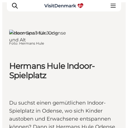
Indoor-Spaß für Jung
und Alt
Foto
:
Hermans Hule
Inspiration
Regionen
Erlebnisse
Hermans Hule Indoor-
Unterkünfte
Spielplatz
Reiseplanung
Du suchst einen gemütlichen Indoor-
Spielplatz in Odense, wo sich Kinder
austoben und Erwachsene entspannen
können? Dann ist Hermans Hule Odense