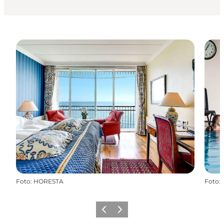
Foto
:
HORESTA
Foto
:
Zurück
Weiter