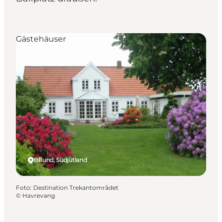
Gästehäuser
Billund, Südjütland
Foto
:
Destination Trekantområdet
©
Havrevang