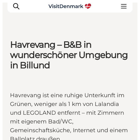
Havrevang – B&B in
Inspiration
wunderschöner Umgebung
Regionen
in Billund
Erlebnisse
Unterkünfte
Reiseplanung
Havrevang ist eine ruhige Unterkunft im
Grünen, weniger als 1 km von Lalandia
und LEGOLAND entfernt – mit Zimmern
mit eigenem Bad/WC,
Gemeinschaftsküche, Internet und einem
Ballplatz draußen.