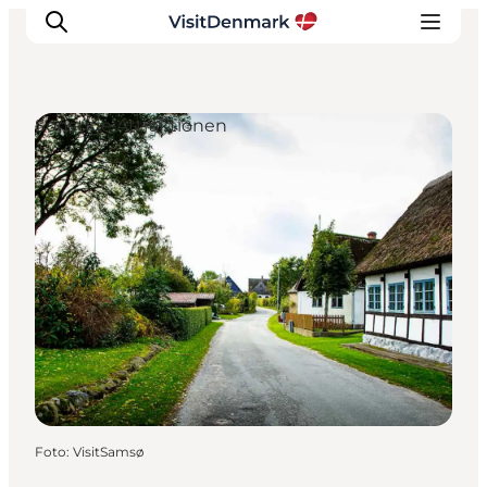
Sonstige Attraktionen
Inspiration
Regionen
Erlebnisse
Unterkünfte
Reiseplanung
Foto
:
VisitSamsø