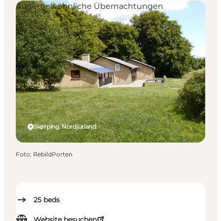
Außergewöhnliche Übernachtungen
Skørping, Nordjütland
Foto
:
RebildPorten
25
beds
Website besuchen