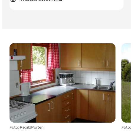
Foto
:
RebildPorten
Foto
: