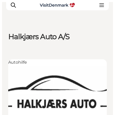
Halkjærs Auto A/S
Inspiration
Regionen
Erlebnisse
Autohilfe
Unterkünfte
Reiseplanung