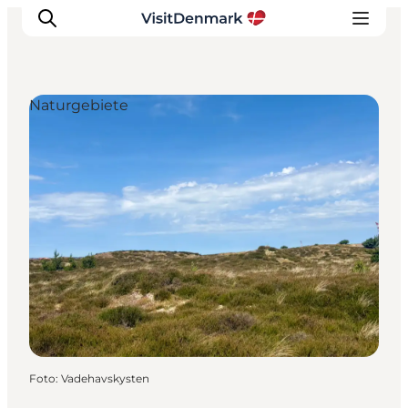
Naturgebiete
Inspiration
Regionen
Erlebnisse
Unterkünfte
Reiseplanung
Foto
:
Vadehavskysten