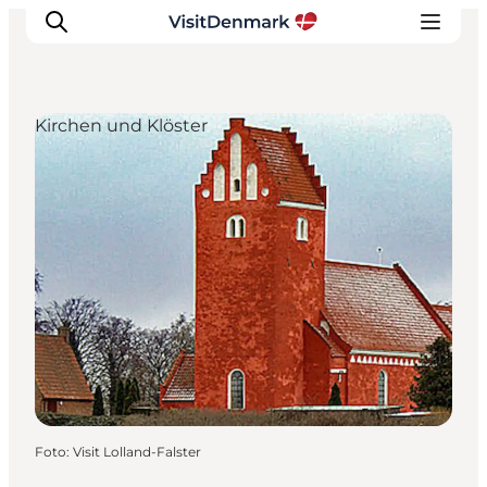
Kirchen und Klöster
Inspiration
Regionen
Erlebnisse
Unterkünfte
Reiseplanung
Foto
:
Visit Lolland-Falster