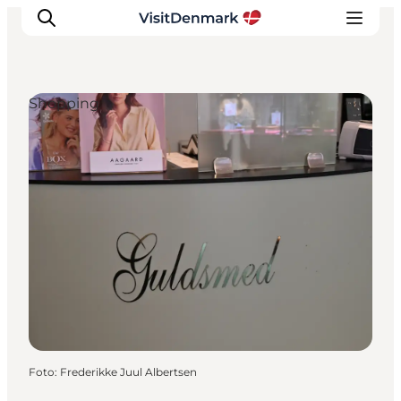
Shopping
Inspiration
Regionen
Erlebnisse
Unterkünfte
Reiseplanung
Foto
:
Frederikke Juul Albertsen