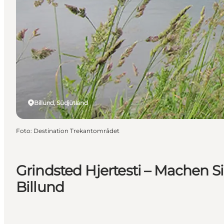
Billund, Südjütland
Foto
:
Destination Trekantområdet
Grindsted Hjertesti – Machen 
Billund