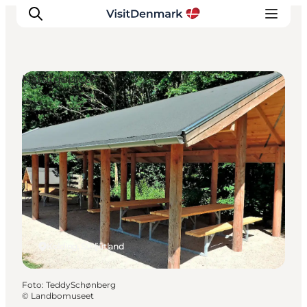
Naturgebiete
Inspiration
Regionen
Erlebnisse
Unterkünfte
Reiseplanung
Kolding, Südjütland
Foto
:
TeddySchønberg
©
Landbomuseet