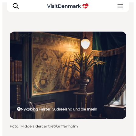
Indoor-Spaß für Jung und Alt
Inspiration
Regionen
Erlebnisse
Unterkünfte
Reiseplanung
Nykøbing Falster, Südseeland und die Inseln
Foto
:
Middelaldercentret/Griffenholm