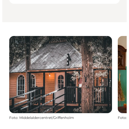
Foto
:
Middelaldercentret/Griffenholm
Foto
: