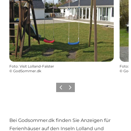
Foto
:
Visit Lolland-Falster
Foto
:
©
GodSommer.dk
©
God
Zurück
Weiter
Bei Godsommer.dk finden Sie Anzeigen für
Ferienhäuser auf den Inseln Lolland und