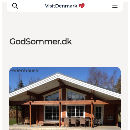
GodSommer.dk
Inspiration
Regionen
Erlebnisse
Ferienhäuser
Unterkünfte
Reiseplanung