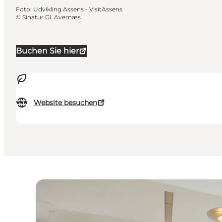
Foto
:
Udvikling Assens - VisitAssens
©
Sinatur Gl. Avernæs
Buchen Sie hier
Website besuchen