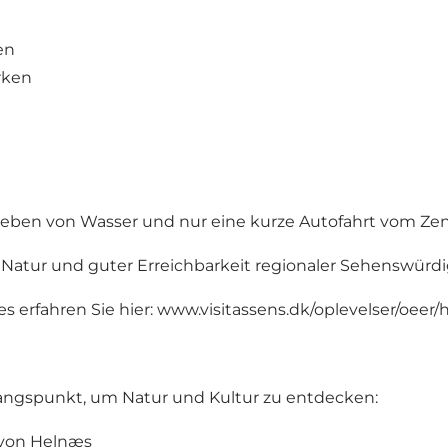
en
rken
geben von Wasser und nur eine kurze Autofahrt vom Zen
 Natur und guter Erreichbarkeit regionaler Sehenswürdi
 erfahren Sie hier:
www.visitassens.dk/oplevelser/oeer/
sgangspunkt, um Natur und Kultur zu entdecken:
 von Helnæs