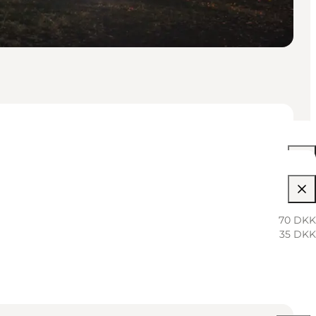
05:00 PM–06:30 PM
07:00 PM–08:30 PM
70 DKK
35 DKK