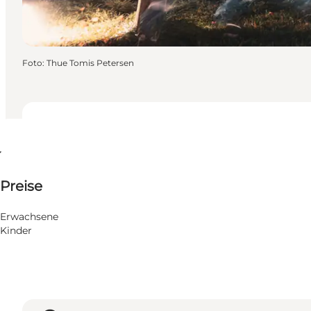
Foto
:
Thue Tomis Petersen
Termine und Uhrzeiten
Termine und Uhrzeiten
Preise anzeigen
Preise
Website besuchen
15 Oktober
Donnerstag
Erwachsene
Kinder