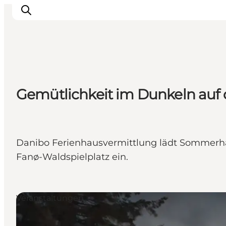
Inspiration
Gemütlichkeit im Dunkeln auf
Regionen
Erlebnisse
Unterkünfte
Reiseplanung
Danibo Ferienhausvermittlung lädt Sommerh
Fanø-Waldspielplatz ein.
Veranstaltungen