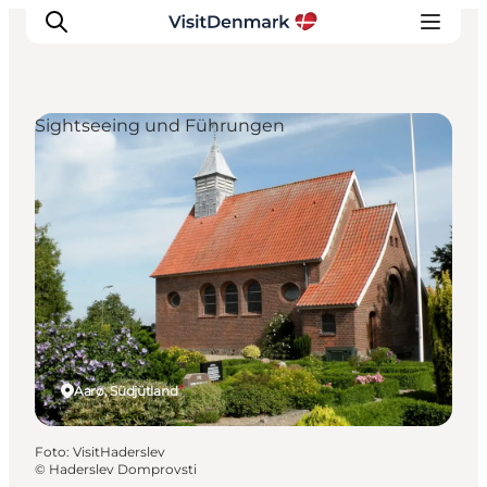
Sightseeing und Führungen
Inspiration
Regionen
Erlebnisse
Unterkünfte
Reiseplanung
Aarø, Südjütland
Foto
:
VisitHaderslev
©
Haderslev Domprovsti