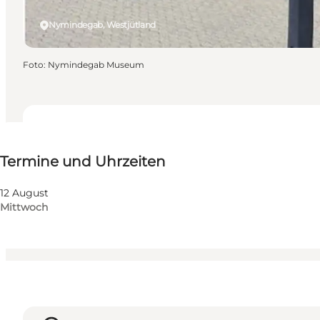
Nymindegab, Westjütland
Foto
:
Nymindegab Museum
Termine und Uhrzeiten
Termine und Uhrzeiten
Website besuchen
Mir selbst, Freunde
12 August
Mittwoch