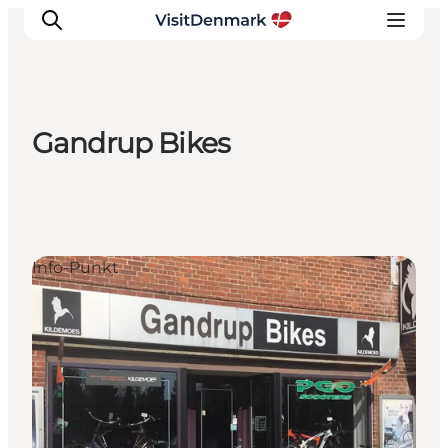
Gandrup Bikes
Inspiration
Regionen
Erlebnisse
Unterkünfte
Info-Punkt
Reiseplanung