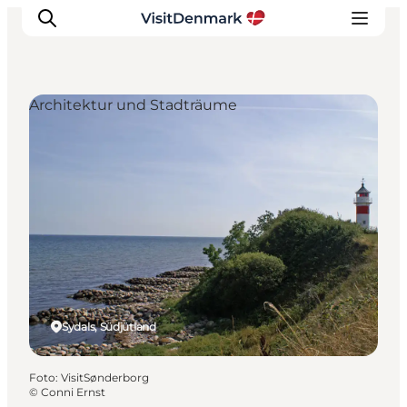
Architektur und Stadträume
Inspiration
Regionen
Erlebnisse
Unterkünfte
Reiseplanung
Sydals, Südjütland
Foto
:
VisitSønderborg
©
Conni Ernst