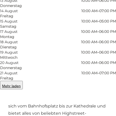
13 August
10:00 AM–06:00 PM
Donnerstag
14 August
10:00 AM–07:00 PM
Freitag
15 August
10:00 AM–05:00 PM
Samstag
17 August
10:00 AM–06:00 PM
Montag
Foto
:
Photopop
Foto
:
18 August
10:00 AM–06:00 PM
©
Strøget i Aarhus
Dienstag
19 August
10:00 AM–06:00 PM
Mittwoch
Zurück
Weiter
20 August
10:00 AM–06:00 PM
Donnerstag
21 August
10:00 AM–07:00 PM
Freitag
Mehr laden
Eine lebendige Einkaufsstraße voller Erlebnisse
Die Einkaufsstraße Strøget in Aarhus erstreckt
sich vom Bahnhofsplatz bis zur Kathedrale und
bietet alles von beliebten Highstreet-