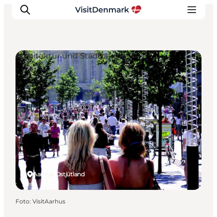
Architektur und Stadträume
Inspiration
Regionen
Erlebnisse
Unterkünfte
Reiseplanung
Aarhus, Ostjütland
Foto
:
VisitAarhus