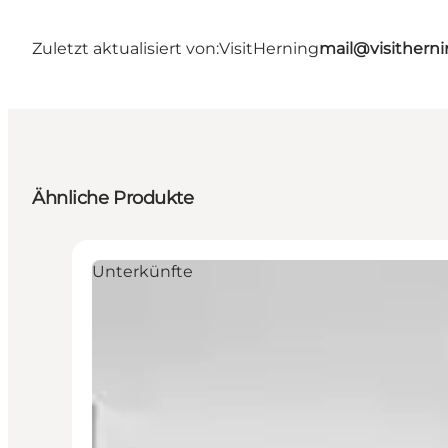
Zuletzt aktualisiert von:
VisitHerning
mail@visithern
Ähnliche Produkte
Unterkünfte