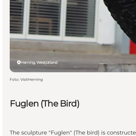
Herning, Westjütland
Foto
:
VisitHerning
Fuglen (The Bird)
The sculpture "Fuglen" (The bird) is construct