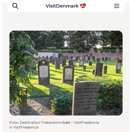
Sightseeing und Führungen
Inspiration
Regionen
Erlebnisse
Unterkünfte
Reiseplanung
Foto
:
Destination Trekantområdet – VisitFredericia
©
VisitFredericia