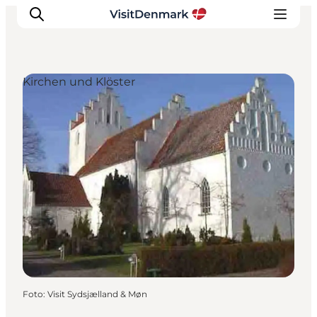
Kirchen und Klöster
Inspiration
Regionen
Erlebnisse
Unterkünfte
Reiseplanung
Foto
:
Visit Sydsjælland & Møn