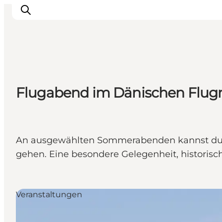
Inspiration
Flugabend im Dänischen Fl
Regionen
Erlebnisse
Unterkünfte
Reiseplanung
An ausgewählten Sommerabenden kannst du erl
gehen. Eine besondere Gelegenheit, historische
Veranstaltungen