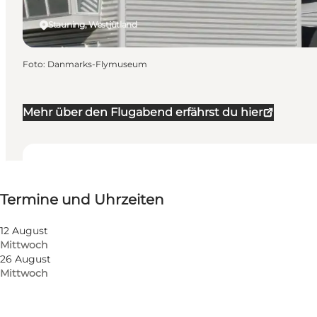
Stauning, Westjütland
Foto
:
Danmarks-Flymuseum
Mehr über den Flugabend erfährst du hier
Termine und Uhrzeiten
Termine und Uhrzeiten
Website besuchen
Kinder, Freunde, Mir selbst
12 August
Mittwoch
26 August
Mittwoch