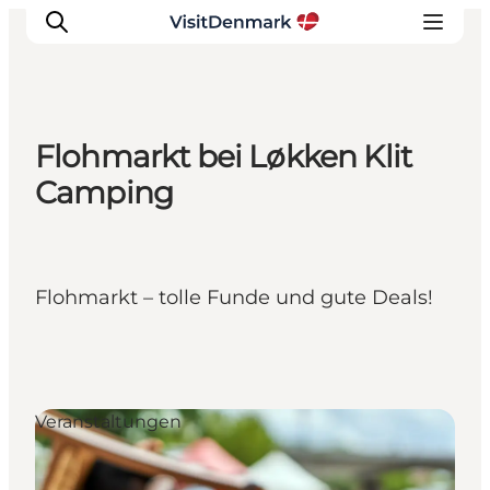
Flohmarkt bei Løkken Klit
Inspiration
Camping
Regionen
Erlebnisse
Unterkünfte
Flohmarkt – tolle Funde und gute Deals!
Reiseplanung
Veranstaltungen