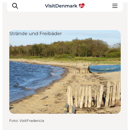
Strände und Freibäder
Inspiration
Regionen
Erlebnisse
Unterkünfte
Reiseplanung
Foto
:
VisitFredericia