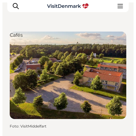
Cafés
Inspiration
Regionen
Erlebnisse
Unterkünfte
Reiseplanung
Foto
:
VisitMiddelfart