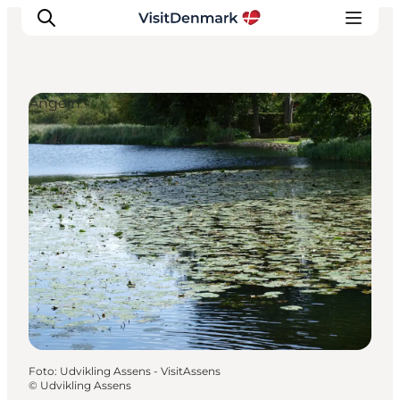
Angeln
Inspiration
Regionen
Erlebnisse
Unterkünfte
Reiseplanung
Foto
:
Udvikling Assens - VisitAssens
©
Udvikling Assens