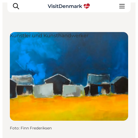
Künstler und Kunsthandwerker
Inspiration
Regionen
Erlebnisse
Unterkünfte
Reiseplanung
Foto
:
Finn Frederiksen